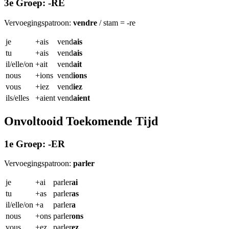
3e Groep: -RE
Vervoegingspatroon:
vendre
/ stam = -re
je
+ais
vend
ais
tu
+ais
vend
ais
il/elle/on
+ait
vend
ait
nous
+ions
vend
ions
vous
+iez
vend
iez
ils/elles
+aient
vend
aient
Onvoltooid Toekomende Tijd
1e Groep: -ER
Vervoegingspatroon:
parler
je
+ai
parler
ai
tu
+as
parler
as
il/elle/on
+a
parler
a
nous
+ons
parler
ons
vous
+ez
parler
ez