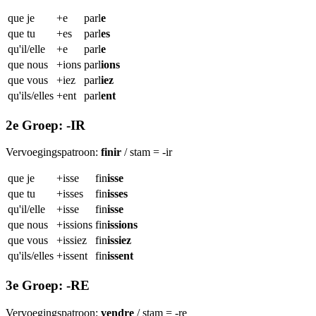
que je
+e
parl
e
que tu
+es
parl
es
qu'il/elle
+e
parl
e
que nous
+ions
parl
ions
que vous
+iez
parl
iez
qu'ils/elles
+ent
parl
ent
2e Groep: -IR
Vervoegingspatroon:
finir
/ stam = -ir
que je
+isse
fin
isse
que tu
+isses
fin
isses
qu'il/elle
+isse
fin
isse
que nous
+issions
fin
issions
que vous
+issiez
fin
issiez
qu'ils/elles
+issent
fin
issent
3e Groep: -RE
Vervoegingspatroon:
vendre
/ stam = -re