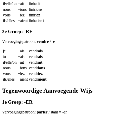
il/elle/on
+ait
finir
ait
nous
+ions
finir
ions
vous
+iez
finir
iez
ils/elles
+aient
finir
aient
3e Groep: -RE
Vervoegingspatroon:
vendre
/ -e
je
+ais
vendr
ais
tu
+ais
vendr
ais
il/elle/on
+ait
vendr
ait
nous
+ions
vendr
ions
vous
+iez
vendr
iez
ils/elles
+aient
vendr
aient
Tegenwoordige Aanvoegende Wijs
1e Groep: -ER
Vervoegingspatroon:
parler
/ stam = -er