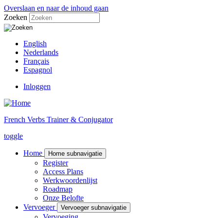
Overslaan en naar de inhoud gaan
Zoeken
English
Nederlands
Français
Espagnol
Inloggen
French Verbs Trainer & Conjugator
toggle
Home
Home subnavigatie
Register
Access Plans
Werkwoordenlijst
Roadmap
Onze Belofte
Vervoeger
Vervoeger subnavigatie
Vervoeging