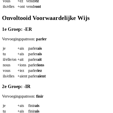
vous
+ez
vendr
ez
ils/elles
+ont
vendr
ont
Onvoltooid Voorwaardelijke Wijs
1e Groep: -ER
Vervoegingspatroon:
parler
je
+ais
parler
ais
tu
+ais
parler
ais
il/elle/on
+ait
parler
ait
nous
+ions
parler
ions
vous
+iez
parler
iez
ils/elles
+aient
parler
aient
2e Groep: -IR
Vervoegingspatroon:
finir
je
+ais
finir
ais
tu
+ais
finir
ais