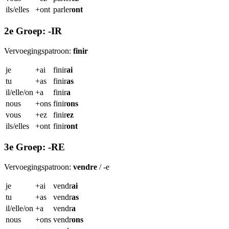
ils/elles
+ont
parler
ont
2e Groep: -IR
Vervoegingspatroon:
finir
je
+ai
finir
ai
tu
+as
finir
as
il/elle/on
+a
finir
a
nous
+ons
finir
ons
vous
+ez
finir
ez
ils/elles
+ont
finir
ont
3e Groep: -RE
Vervoegingspatroon:
vendre
/ -e
je
+ai
vendr
ai
tu
+as
vendr
as
il/elle/on
+a
vendr
a
nous
+ons
vendr
ons