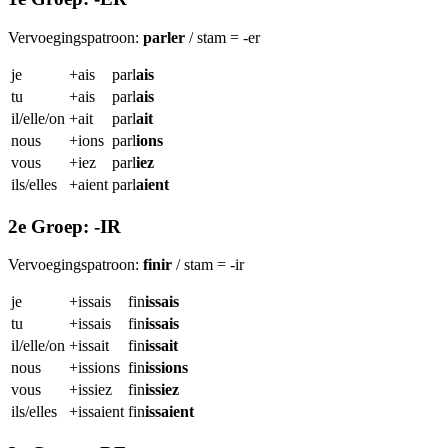
Vervoegingspatroon:
parler
/ stam = -er
je
+ais
parl
ais
tu
+ais
parl
ais
il/elle/on
+ait
parl
ait
nous
+ions
parl
ions
vous
+iez
parl
iez
ils/elles
+aient
parl
aient
2e Groep: -IR
Vervoegingspatroon:
finir
/ stam = -ir
je
+issais
fin
issais
tu
+issais
fin
issais
il/elle/on
+issait
fin
issait
nous
+issions
fin
issions
vous
+issiez
fin
issiez
ils/elles
+issaient
fin
issaient