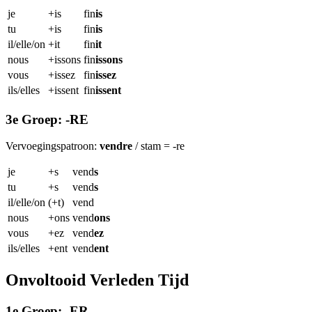
je
+is
fin
is
tu
+is
fin
is
il/elle/on
+it
fin
it
nous
+issons
fin
issons
vous
+issez
fin
issez
ils/elles
+issent
fin
issent
3e Groep: -RE
Vervoegingspatroon:
vendre
/ stam = -re
je
+s
vend
s
tu
+s
vend
s
il/elle/on
(+t)
vend
nous
+ons
vend
ons
vous
+ez
vend
ez
ils/elles
+ent
vend
ent
Onvoltooid Verleden Tijd
1e Groep: -ER