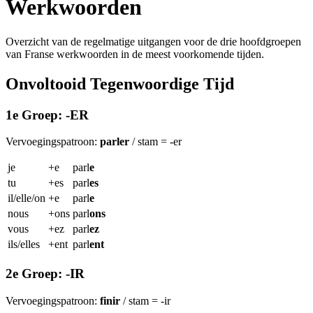
Werkwoorden
Overzicht van de regelmatige uitgangen voor de drie hoofdgroepen
van Franse werkwoorden in de meest voorkomende tijden.
Onvoltooid Tegenwoordige Tijd
1e Groep: -ER
Vervoegingspatroon:
parler
/ stam = -er
je
+e
parl
e
tu
+es
parl
es
il/elle/on
+e
parl
e
nous
+ons
parl
ons
vous
+ez
parl
ez
ils/elles
+ent
parl
ent
2e Groep: -IR
Vervoegingspatroon:
finir
/ stam = -ir